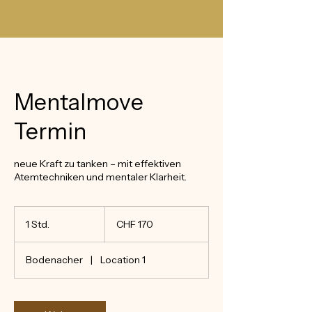
Mentalmove
Termin
neue Kraft zu tanken – mit effektiven
Atemtechniken und mentaler Klarheit.
170
Schweizer
1 Std.
1
CHF 170
Franken
S
t
Bodenacher
|
Location 1
d