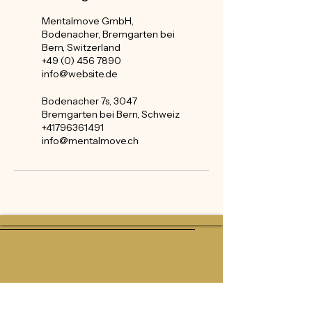
Mentalmove GmbH,
Bodenacher, Bremgarten bei
Bern, Switzerland
+49 (0) 456 7890
info@website.de
Bodenacher 7s, 3047
Bremgarten bei Bern, Schweiz
+41796361491
info@mentalmove.ch
Mental Shift GmbH
Atem- & Mentaltraining für
Führungskräfte