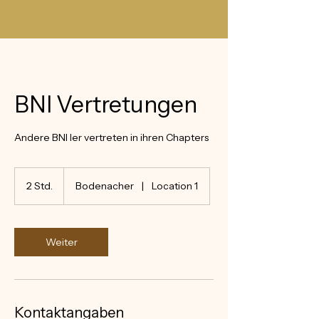
BNI Vertretungen
Andere BNI ler vertreten in ihren Chapters
2 Std.
2
Bodenacher
|
Location 1
S
t
d
.
Weiter
Kontaktangaben