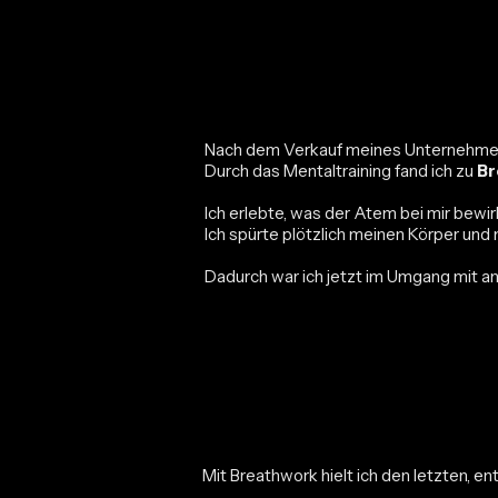
Ich sprang buchstäblich ins eiskalte
Durch sie schaffte ich den Ausbruch, b
Nach dem Verkauf meines Unternehmens
Durch das
Mentaltraining
fand ich zu
Br
Ich erlebte, was der Atem bei mir bewir
Ich spürte plötzlich meinen Körper und 
Dadurch war ich jetzt im Umgang mit an
Plötzlich konnte ich jeden Tag voll ge
Mit Breathwork hielt ich den letzten, 