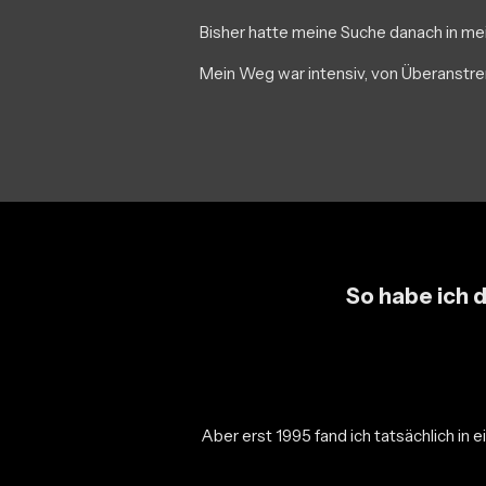
Bisher hatte meine Suche danach in me
Mein Weg war intensiv, von Überanstre
So habe ich
Aber erst 1995 fand ich tatsächlich in