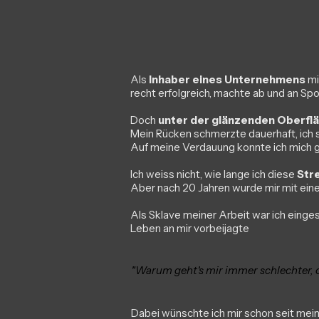
Als
Inhaber eines Unternehmens
mi
recht erfolgreich, machte ab und an S
Doch
unter der glänzenden Oberflä
Mein Rücken schmerzte dauerhaft, ich 
Auf meine Verdauung konnte ich mich 
Ich weiss nicht, wie lange ich diese
Str
Aber nach 20 Jahren wurde mir mit ein
Als Sklave meiner Arbeit war ich einges
Leben an mir vorbeijagte
"Warum geht's mir immer schlechter, o
Dabei wünschte ich mir schon seit mein