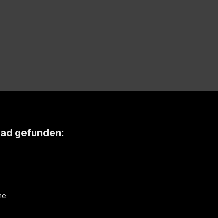
rad gefunden:
he: