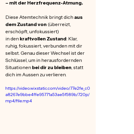
– mit der Herzfrequenz-Atmung.
Diese Atemtechnik bringt dich
 aus 
dem Zustand von 
(überreizt, 
erschöpft, unfokussiert) 
in den 
kraftvollen Zustand
: Klar, 
ruhig, fokussiert, verbunden mit dir 
selbst. Genau dieser Wechsel ist der 
Schlüssel, um in herausfordernden 
Situationen 
bei dir zu bleiben
, statt 
dich im Aussen zu verlieren.
https://video.wixstatic.com/video/77e2fe_c0
a8267e9bbe4ffe95771a53ae5f589b/720p/
mp4/file.mp4