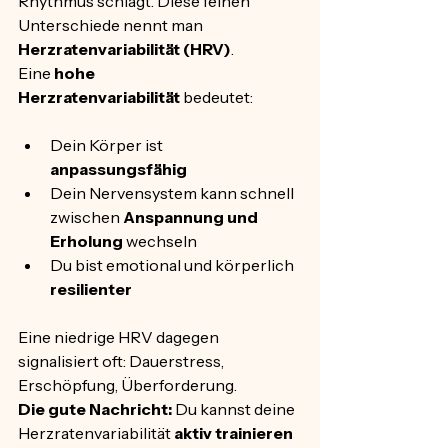
Rhythmus schlägt. Diese feinen 
Unterschiede nennt man 
Herzratenvariabilität (HRV)
.
Eine 
hohe 
Herzratenvariabilität
 bedeutet:
Dein Körper ist 
anpassungsfähig
Dein Nervensystem kann schnell 
zwischen 
Anspannung und 
Erholung
 wechseln
Du bist emotional und körperlich 
resilienter
Eine niedrige HRV dagegen 
signalisiert oft: Dauerstress, 
Erschöpfung, Überforderung.
Die gute Nachricht:
 Du kannst deine 
Herzratenvariabilität 
aktiv trainieren 